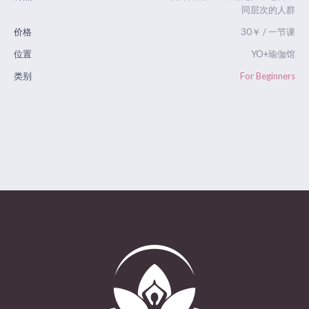
同层次的人群
价格
30￥ / 一节课
位置
YO+瑜伽馆
类别
For Beginners