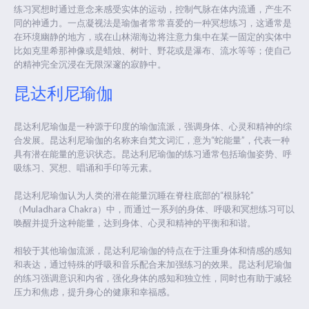
练习冥想时通过意念来感受实体的运动，控制气脉在体内流通，产生不
同的神通力。一点凝视法是瑜伽者常常喜爱的一种冥想练习，这通常是
在环境幽静的地方，或在山林湖海边将注意力集中在某一固定的实体中
比如克里希那神像或是蜡烛、树叶、野花或是瀑布、流水等等；使自己
的精神完全沉浸在无限深邃的寂静中。
昆达利尼瑜伽
昆达利尼瑜伽是一种源于印度的瑜伽流派，强调身体、心灵和精神的综
合发展。昆达利尼瑜伽的名称来自梵文词汇，意为“蛇能量”，代表一种
具有潜在能量的意识状态。昆达利尼瑜伽的练习通常包括瑜伽姿势、呼
吸练习、冥想、唱诵和手印等元素。
昆达利尼瑜伽认为人类的潜在能量沉睡在脊柱底部的“根脉轮”
（Muladhara Chakra）中，而通过一系列的身体、呼吸和冥想练习可以
唤醒并提升这种能量，达到身体、心灵和精神的平衡和和谐。
相较于其他瑜伽流派，昆达利尼瑜伽的特点在于注重身体和情感的感知
和表达，通过特殊的呼吸和音乐配合来加强练习的效果。昆达利尼瑜伽
的练习强调意识和内省，强化身体的感知和独立性，同时也有助于减轻
压力和焦虑，提升身心的健康和幸福感。