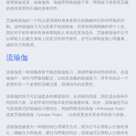
使用瑜伽道具，如瑜伽块、瑜伽带和瑜伽毯子等，帮助练习者获得正确
的身体姿势和正确的身体对齐。
艾扬格瑜伽的一个特点是强调对身体各部位的精确对位和对呼吸的控
制。这种瑜伽练习方法是基于哈他瑜伽，但更加强调精确性和个人化，
因此对于初学者和有身体限制的人来说也更加适合。艾扬格瑜伽不仅可
以帮助人们建立身体上的灵活性和平衡性，还可以帮助改善心理健康，
减轻压力和焦虑。
流瑜伽
流瑜伽是一种流畅而有节奏的瑜伽练习，强调呼吸和动作的同步。在流
瑜伽中，动作与呼吸相配合，以创造流畅的瑜伽练习，常常包括从一个
姿势到另一个姿势的流畅过渡，强调动作的连贯性。
流瑜伽的练习可以涵盖各种难度级别，从初级到高级，因此适合各种不
同的练习者，从初学者到经验丰富的瑜伽爱好者。此外，流瑜伽也可以
与其他形式的瑜伽练习相结合，例如阿斯汤加瑜伽（Ashtanga Yoga）
或者艾扬格瑜伽（Iyengar Yoga），以创造更加丰富多样的练习体验。
流瑜伽也被视为一种很好的心理调节方式，因为它可以帮助人们放松身
心，缓解压力和焦虑。通过与呼吸的同步，流瑜伽可以帮助人们保持专