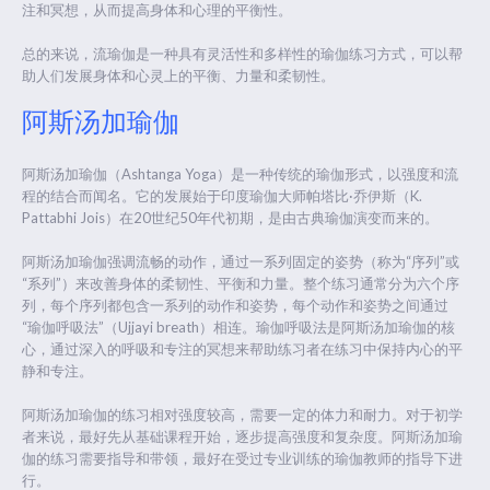
注和冥想，从而提高身体和心理的平衡性。
总的来说，流瑜伽是一种具有灵活性和多样性的瑜伽练习方式，可以帮
助人们发展身体和心灵上的平衡、力量和柔韧性。
阿斯汤加瑜伽
阿斯汤加瑜伽（Ashtanga Yoga）是一种传统的瑜伽形式，以强度和流
程的结合而闻名。它的发展始于印度瑜伽大师帕塔比·乔伊斯（K.
Pattabhi Jois）在20世纪50年代初期，是由古典瑜伽演变而来的。
阿斯汤加瑜伽强调流畅的动作，通过一系列固定的姿势（称为“序列”或
“系列”）来改善身体的柔韧性、平衡和力量。整个练习通常分为六个序
列，每个序列都包含一系列的动作和姿势，每个动作和姿势之间通过
“瑜伽呼吸法”（Ujjayi breath）相连。瑜伽呼吸法是阿斯汤加瑜伽的核
心，通过深入的呼吸和专注的冥想来帮助练习者在练习中保持内心的平
静和专注。
阿斯汤加瑜伽的练习相对强度较高，需要一定的体力和耐力。对于初学
者来说，最好先从基础课程开始，逐步提高强度和复杂度。阿斯汤加瑜
伽的练习需要指导和带领，最好在受过专业训练的瑜伽教师的指导下进
行。