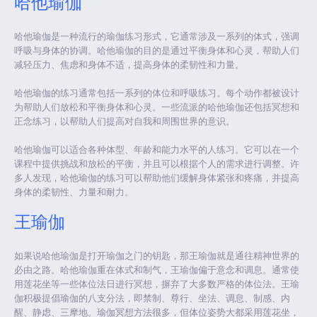
哈他瑜伽
哈他瑜伽是一种流行的瑜伽练习形式，它通常涉及一系列的体式，强调
呼吸与身体的协调。哈他瑜伽的目的是通过平衡身体和心灵，帮助人们
减轻压力、焦虑和身体不适，提高身体的柔韧性和力量。
哈他瑜伽的练习通常包括一系列的体位和呼吸练习。每个动作都被设计
为帮助人们放松和平衡身体和心灵。一些流派的哈他瑜伽还包括冥想和
正念练习，以帮助人们提高对自我和周围世界的意识。
哈他瑜伽可以适合各种体型、年龄和能力水平的人练习。它可以在一个
课程中提供挑战和放松的平衡，并且可以根据个人的需求进行调整。许
多人发现，哈他瑜伽的练习可以帮助他们缓解身体紧张和疼痛，并提高
身体的柔韧性、力量和耐力。
王瑜伽
如果说哈他瑜伽是打开瑜伽之门的钥匙，那王瑜伽就是通往精神世界的
必由之路。哈他瑜伽重在体式和制气，王瑜伽偏于意念和调息。通常使
用莲花坐等一些体位法日进行冥想，摒弃了大多数严格的体位法。王瑜
伽积极提倡瑜伽的八支分法，即禁制、尊行、坐法、调息、制感、内
醒、静虑、三摩地。瑜伽冥想方法很多，但体位姿势大都采用莲花坐，