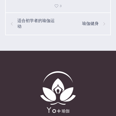
3
适合初学者的瑜伽运
瑜伽健身
动